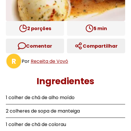
2
porções
5
min
Comentar
Compartilhar
R
Por
Receita de Vovó
Ingredientes
1 colher de chá de alho moído
2 colheres de sopa de manteiga
1 colher de chá de colorau