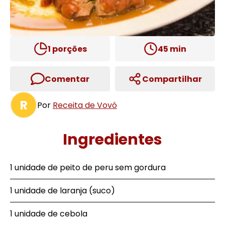
1
porções
45
min
Comentar
Compartilhar
R
Por
Receita de Vovó
Ingredientes
1 unidade de peito de peru sem gordura
1 unidade de laranja (suco)
1 unidade de cebola