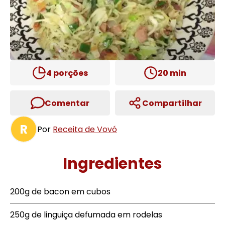
4
porções
20
min
Comentar
Compartilhar
R
Por
Receita de Vovó
Ingredientes
200g de bacon em cubos
250g de linguiça defumada em rodelas