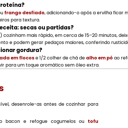
proteína?
ou
frango desfiado
, adicionando-o após a ervilha ficar 
ros para textura.
receita: secas ou partidas?
da) cozinham mais rápido, em cerca de 15–20 minutos, dei
to e podem gerar pedaços maiores, conferindo rusticid
ionar gordura?
ada em flocos
e 1/2 colher de chá de
alho em pó
ao ref
ir para um toque aromático sem óleo extra.
s
ível, desenrole-as antes de cozinhar para
e o bacon e refogue cogumelos ou
tofu