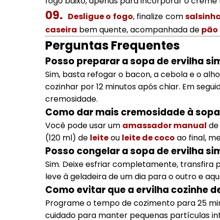
fogo baixo, apenas para incorporar o creme 
Desligue o fogo
, finalize com
salsinh
caseira
bem quente, acompanhada de
pão 
Perguntas Frequentes
Posso preparar a sopa de ervilha si
Sim, basta refogar o bacon, a cebola e o alh
cozinhar por 12 minutos após chiar. Em segui
cremosidade.
Como dar mais cremosidade à sopa de
Você pode usar um
amassador manual
de 
(120 ml) de
leite
ou
leite de coco
ao final, 
Posso congelar a sopa de ervilha si
Sim. Deixe esfriar completamente, transfira
leve à geladeira de um dia para o outro e a
Como evitar que a ervilha cozinhe 
Programe o tempo de cozimento para 25 minu
cuidado para manter pequenas partículas int