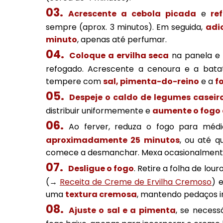
Acrescente a cebola picada
e
re
sempre (aprox. 3 minutos). Em seguida,
adi
minuto
, apenas até perfumar.
Coloque a ervilha seca
na panela e
refogado. Acrescente a cenoura e a bat
tempere com
sal, pimenta-do-reino
e a
f
Despeje o caldo de legumes caseir
distribuir uniformemente e
aumente o fogo 
Ao ferver, reduza o fogo para méd
aproximadamente 25 minutos
, ou até 
comece a desmanchar. Mexa ocasionalmente 
Desligue o fogo
. Retire a folha de lour
(→
Receita de Creme de Ervilha Cremoso
) 
uma
textura cremosa
, mantendo pedaços in
Ajuste o sal e a pimenta
, se necess