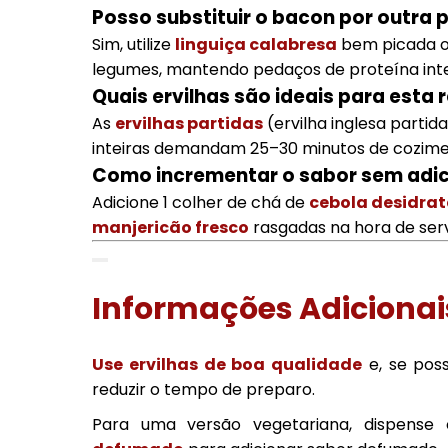
Posso substituir o bacon por outra 
Sim, utilize
linguiça calabresa
bem picada 
legumes, mantendo pedaços de proteína intei
Quais ervilhas são ideais para esta 
As
ervilhas partidas
(ervilha inglesa parti
inteiras demandam 25–30 minutos de cozimen
Como incrementar o sabor sem adic
Adicione 1 colher de chá de
cebola desidrat
manjericão fresco
rasgadas na hora de serv
Informações Adicionai
Use ervilhas de boa qualidade
e, se poss
reduzir o tempo de preparo.
Para uma versão vegetariana, dispens