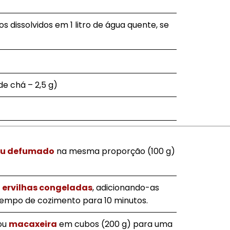
os dissolvidos em 1 litro de água quente, se
de chá – 2,5 g)
fu defumado
na mesma proporção (100 g)
e
ervilhas congeladas
, adicionando-as
tempo de cozimento para 10 minutos.
ou
macaxeira
em cubos (200 g) para uma