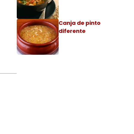
Canja de pinto
diferente