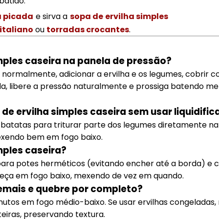
batido.
a picada
e sirva a
sopa de ervilha simples
italiano
ou
torradas crocantes
.
mples caseira na panela de pressão?
o normalmente, adicionar a ervilha e os legumes, cobrir 
da, libere a pressão naturalmente e prossiga batendo met
 ervilha simples caseira sem usar liquidific
batatas para triturar parte dos legumes diretamente na 
mexendo bem em fogo baixo.
mples caseira?
 para potes herméticos (evitando encher até a borda) e 
queça em fogo baixo, mexendo de vez em quando.
demais e quebre por completo?
tos em fogo médio-baixo. Se usar ervilhas congeladas,
eiras, preservando textura.