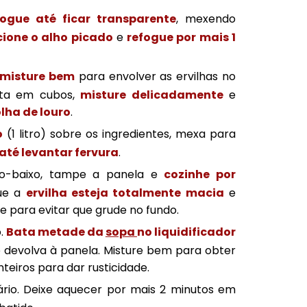
fogue até ficar transparente
, mexendo
cione o alho picado
e
refogue por mais 1
misture bem
para envolver as ervilhas no
ata em cubos,
misture delicadamente
e
olha de louro
.
o
(1 litro) sobre os ingredientes, mexa para
até levantar fervura
.
io-baixo, tampe a panela e
cozinhe por
que a
ervilha esteja totalmente macia
e
para evitar que grude no fundo.
o.
Bata metade da
sopa
no liquidificador
e devolva à panela. Misture bem para obter
teiros para dar rusticidade.
ário. Deixe aquecer por mais 2 minutos em