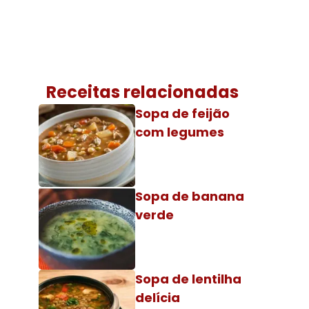
Receitas relacionadas
Sopa de feijão
com legumes
Sopa de banana
verde
Sopa de lentilha
delícia