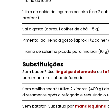
1 folha de louro
1 litro de caldo de legumes caseiro (use 2 cub
preferir)
Sal a gosto (aprox. 1 colher de chá – 5 g)
Pimenta-do-reino a gosto (aprox. 1/2 colher 
1 ramo de salsinha picada para finalizar (10 g)
Substituições
Sem bacon? Use
linguiça defumada
ou
to
para manter o sabor defumado.
Sem ervilha seca? Utilize 2 xícaras (400 g) d
diretamente após o refogado e reduzindo o 
Sem batata? Substitua por
mandioquinha