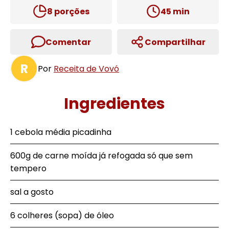
8
porções
45
min
Comentar
Compartilhar
R
Por
Receita de Vovó
Ingredientes
1 cebola média picadinha
600g de carne moída já refogada só que sem
tempero
sal a gosto
6 colheres (sopa) de óleo