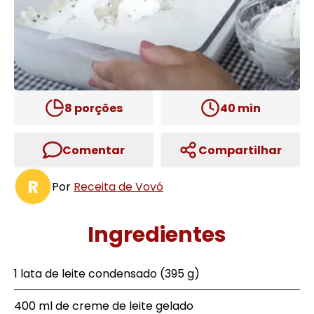
8
porções
40
min
Comentar
Compartilhar
R
Por
Receita de Vovó
Ingredientes
1 lata de leite condensado (395 g)
400 ml de creme de leite gelado