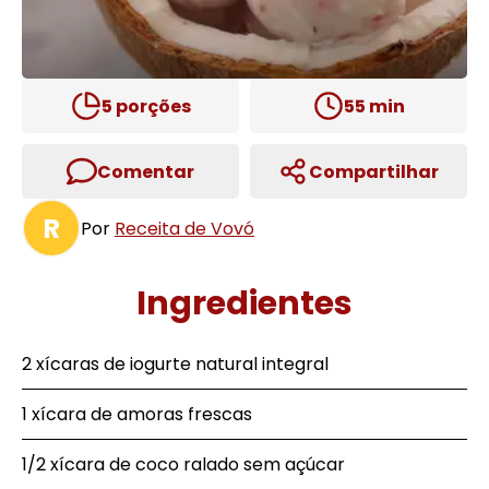
5
porções
55
min
Comentar
Compartilhar
R
Por
Receita de Vovó
Ingredientes
2 xícaras de iogurte natural integral
1 xícara de amoras frescas
1/2 xícara de coco ralado sem açúcar