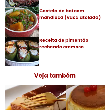
Costela de boi com
mandioca (vaca atolada)
Receita de pimentão
recheado cremoso
Veja também