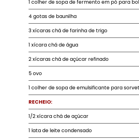
1 colher de sopa de fermento em pó para bo
4 gotas de baunilha
3 xícaras chá de farinha de trigo
1 xícara chá de água
2 xícaras chá de açúcar refinado
5 ovo
1 colher de sopa de emulsificante para sorve
RECHEIO:
1/2 xícara chá de açúcar
1 lata de leite condensado