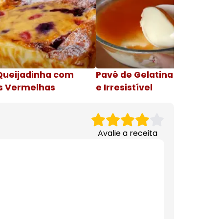
Queijadinha com
Pavê de Gelatina Cremosa
s Vermelhas
e Irresistível
Avalie a receita