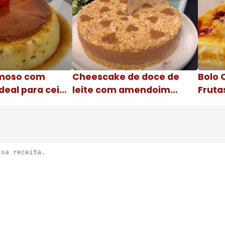
moso com
Cheescake de doce de
Bolo 
deal para ceia
leite com amendoim
Fruta
Nome da receita