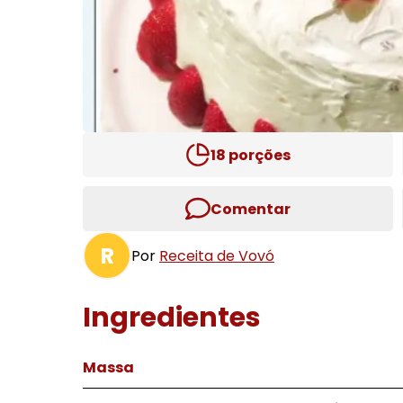
18
porções
Comentar
R
Por
Receita de Vovó
Ingredientes
Massa