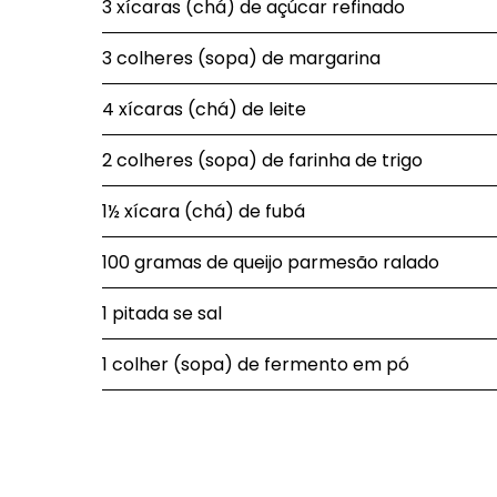
3 xícaras (chá) de açúcar refinado
3 colheres (sopa) de margarina
4 xícaras (chá) de leite
2 colheres (sopa) de farinha de trigo
1½ xícara (chá) de fubá
100 gramas de queijo parmesão ralado
1 pitada se sal
1 colher (sopa) de fermento em pó