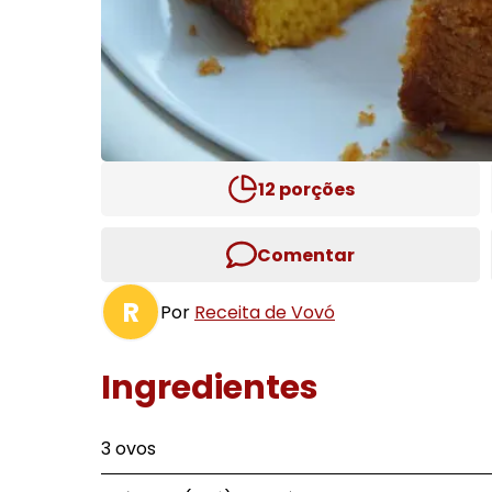
12
porções
Comentar
R
Por
Receita de Vovó
Ingredientes
3 ovos