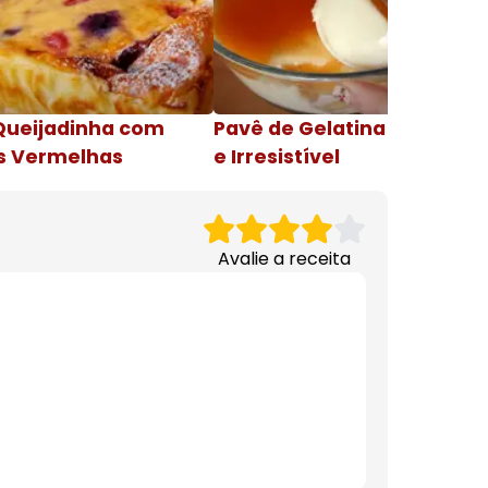
Queijadinha com
Pavê de Gelatina Cremosa
s Vermelhas
e Irresistível
Avalie a receita