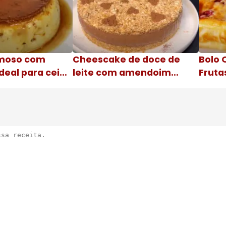
moso com
Cheescake de doce de
Bolo 
deal para ceia
leite com amendoim
Fruta
Nome da receita