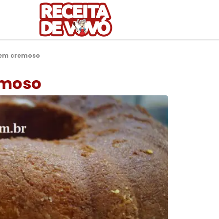
bem cremoso
emoso