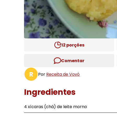
12
porções
Comentar
R
Por
Receita de Vovó
Ingredientes
4 xícaras (chá) de leite morno