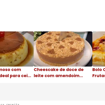
moso com
Cheescake de doce de
Bolo 
deal para ceia
leite com amendoim
Fruta
Nome da receita