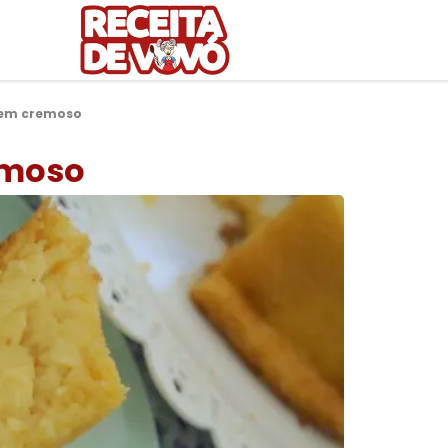
bem cremoso
emoso