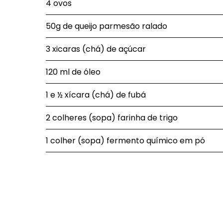
4 ovos
50g de queijo parmesão ralado
3 xicaras (chá) de açúcar
120 ml de óleo
1 e ½ xícara (chá) de fubá
2 colheres (sopa) farinha de trigo
1 colher (sopa) fermento químico em pó