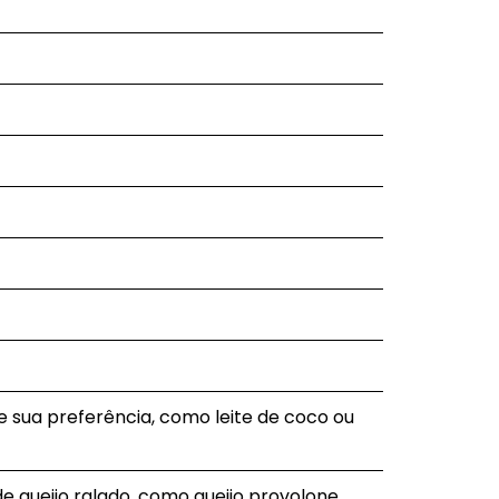
 de sua preferência, como leite de coco ou
e queijo ralado, como queijo provolone,