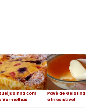
Queijadinha com
Pavê de Gelatina Cremosa
s Vermelhas
e Irresistível