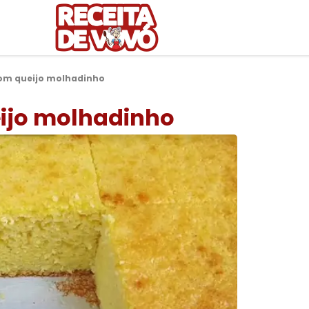
com queijo molhadinho
eijo molhadinho