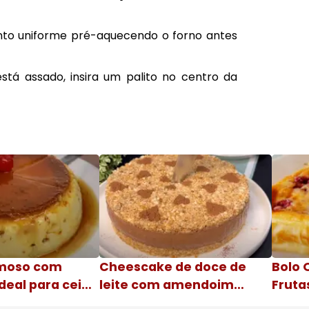
to uniforme pré-aquecendo o forno antes
está assado, insira um palito no centro da
moso com
Cheescake de doce de
Bolo 
deal para ceia
leite com amendoim
Fruta
Nome da receita