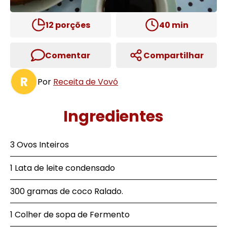
12
porções
40
min
Comentar
Compartilhar
R
Por
Receita de Vovó
Ingredientes
3 Ovos Inteiros
1 Lata de leite condensado
300 gramas de coco Ralado.
1 Colher de sopa de Fermento