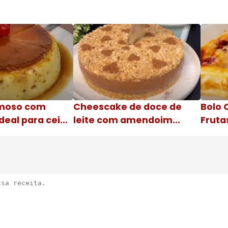
moso com
Cheescake de doce de
Bolo 
deal para ceia
leite com amendoim
Fruta
Nome da receita