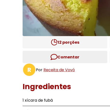
12
porções
Comentar
R
Por
Receita de Vovó
Ingredientes
1 xícara de fubá