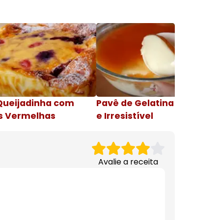
Queijadinha com
Pavê de Gelatina Cremosa
s Vermelhas
e Irresistível
Avalie a receita