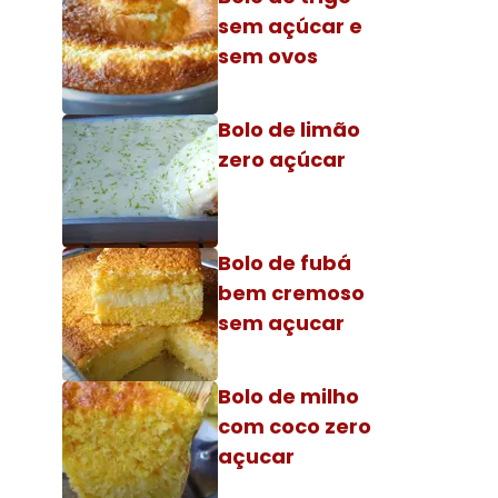
sem açúcar e
sem ovos
Bolo de limão
zero açúcar
Bolo de fubá
bem cremoso
sem açucar
Bolo de milho
com coco zero
açucar