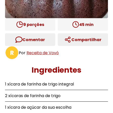
9
porções
45
min
Comentar
Compartilhar
R
Por
Receita de Vovó
Ingredientes
1 xícara de farinha de trigo integral
2 xícaras de farinha de trigo
1 xícara de açúcar da sua escolha