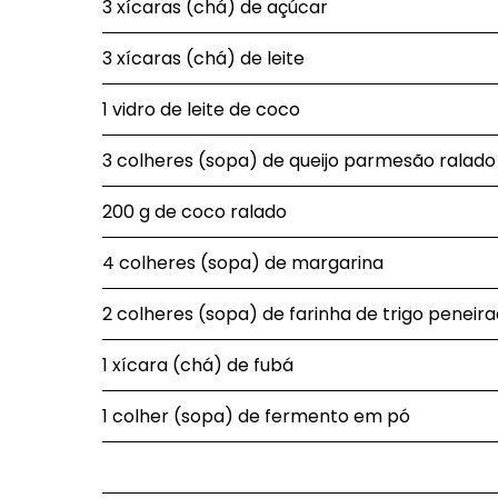
3 xícaras (chá) de açúcar
3 xícaras (chá) de leite
1 vidro de leite de coco
3 colheres (sopa) de queijo parmesão ralado
200 g de coco ralado
4 colheres (sopa) de margarina
2 colheres (sopa) de farinha de trigo peneir
1 xícara (chá) de fubá
1 colher (sopa) de fermento em pó