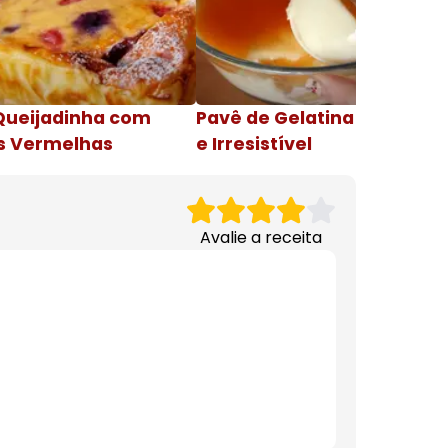
Queijadinha com
Pavê de Gelatina Cremosa
s Vermelhas
e Irresistível
Avalie a receita