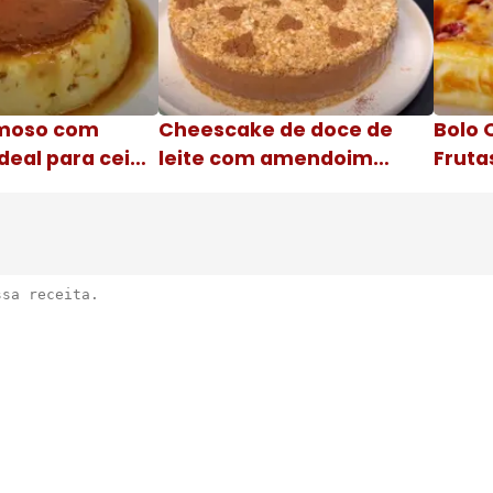
moso com
Cheescake de doce de
Bolo 
deal para ceia
leite com amendoim
Fruta
Nome da receita