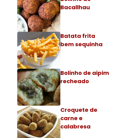
Bacallhau
Batata frita
bem sequinha
Bolinho de aipim
recheado
Croquete de
carne e
calabresa