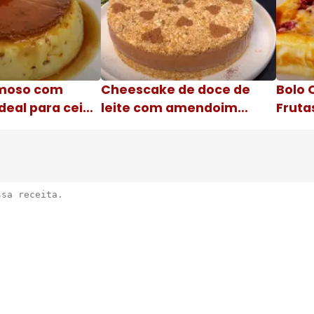
moso com
Cheescake de doce de
Bolo 
deal para ceia
leite com amendoim
Fruta
Nome da receita