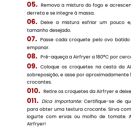
Remova a mistura do fogo e acrescente
derreta e se integre à massa.
Deixe a mistura esfriar um pouco 
tamanho desejado.
Passe cada croquete pelo ovo batido 
empanar.
Pré-aqueça a Airfryer a 180°C por cerc
Coloque os croquetes na cesta da A
sobreposição, e asse por aproximadamente 1
crocantes.
Retire os croquetes da Airfryer e deix
Dica Importante:
Certifique-se de q
para obter uma textura crocante. Sirva co
iogurte com ervas ou molho de tomate. A
Airfryer!