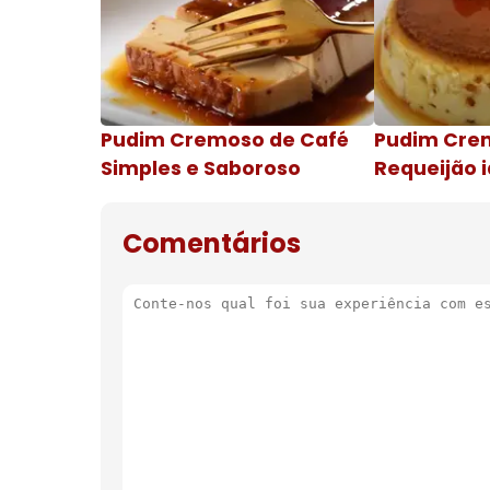
Pudim Cremoso de Café
Pudim Cre
Simples e Saboroso
Requeijão i
de natal
Comentários