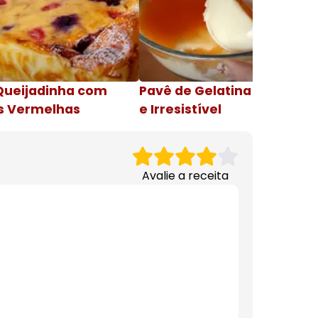
Queijadinha com
Pavê de Gelatina Cremosa
s Vermelhas
e Irresistível
Avalie a receita