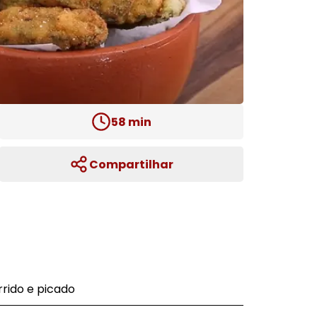
58
min
Compartilhar
rrido e picado