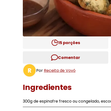
15
porções
Comentar
R
Por
Receita de Vovó
Ingredientes
300g de espinafre fresco ou congelado, esco