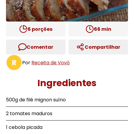
6
porções
66
min
Comentar
Compartilhar
R
Por
Receita de Vovó
Ingredientes
500g de filé mignon suíno
2 tomates maduros
1 cebola picada