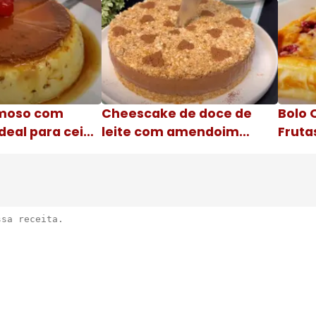
moso com
Cheescake de doce de
Bolo 
deal para ceia
leite com amendoim
Fruta
Nome da receita