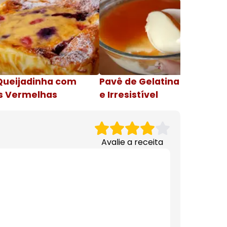
Queijadinha com
Pavê de Gelatina Cremosa
s Vermelhas
e Irresistível
Avalie a receita