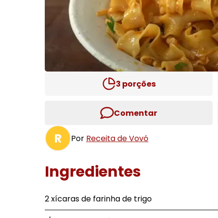
3
porções
Comentar
R
Por
Receita de Vovó
Ingredientes
2 xícaras de farinha de trigo