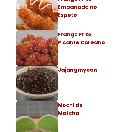
Empanado no
Espeto
Frango Frito
Picante Coreano
Jajangmyeon
Mochi de
Matcha