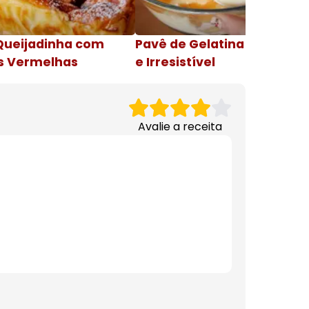
Queijadinha com
Pavê de Gelatina Cremosa
s Vermelhas
e Irresistível
Avalie a receita