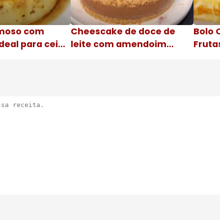
moso com
Cheescake de doce de
Bolo 
deal para ceia
leite com amendoim
Fruta
Nome da receita