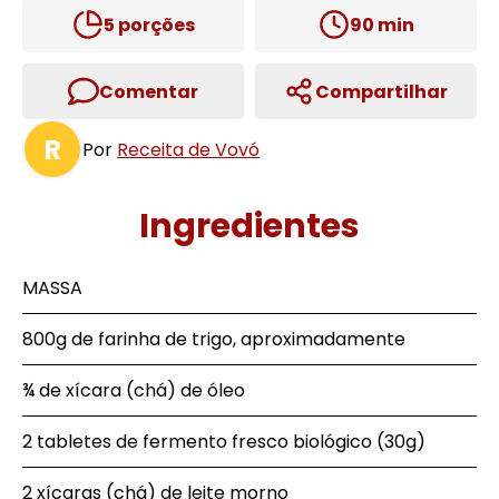
5
porções
90
min
Comentar
Compartilhar
R
Por
Receita de Vovó
Ingredientes
MASSA
800g de farinha de trigo, aproximadamente
¾ de xícara (chá) de óleo
2 tabletes de fermento fresco biológico (30g)
2 xícaras (chá) de leite morno