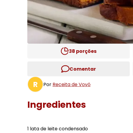
38
porções
Comentar
R
Por
Receita de Vovó
Ingredientes
1 lata de leite condensado