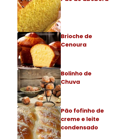
Brioche de
Cenoura
Bolinho de
Chuva
Pão fofinho de
creme e leite
condensado