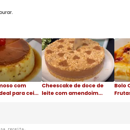
ourar.
moso com
Cheescake de doce de
Bolo 
deal para ceia
leite com amendoim
Fruta
Nome da receita