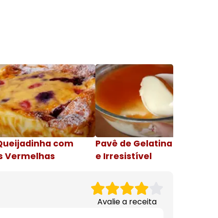
Queijadinha com
Pavê de Gelatina Cremosa
s Vermelhas
e Irresistível
Avalie a receita