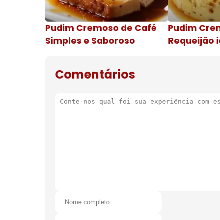
Pudim Cremoso de Café
Pudim Cre
Simples e Saboroso
Requeijão i
de natal
Comentários