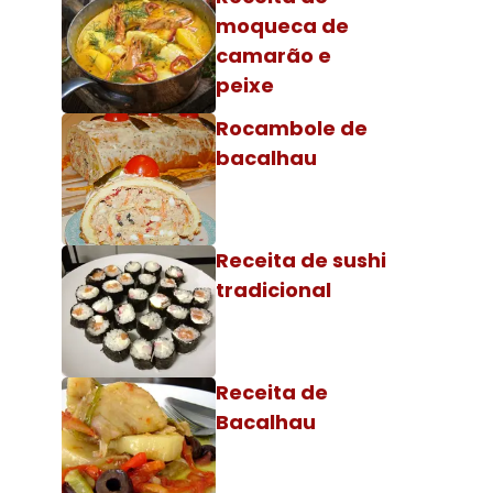
moqueca de
camarão e
peixe
Rocambole de
bacalhau
Receita de sushi
tradicional
Receita de
Bacalhau