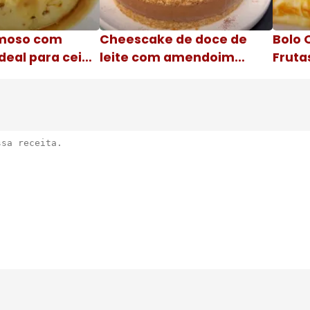
moso com
Cheescake de doce de
Bolo 
deal para ceia
leite com amendoim
Fruta
Nome da receita