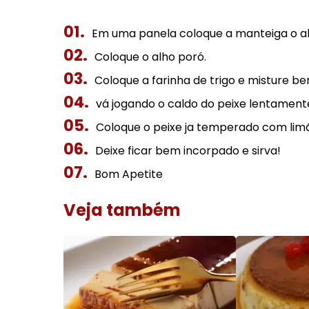
Em uma panela coloque a manteiga o al
Coloque o alho poró.
Coloque a farinha de trigo e misture be
vá jogando o caldo do peixe lentament
Coloque o peixe ja temperado com limão
Deixe ficar bem incorpado e sirva!
Bom Apetite
Veja também