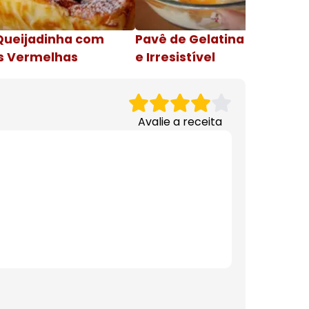
Queijadinha com
Pavê de Gelatina Cremosa
s Vermelhas
e Irresistível
Avalie a receita