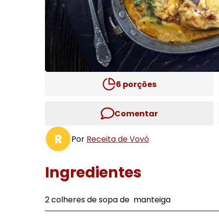
6
porções
Comentar
R
Por
Receita de Vovó
Ingredientes
2 colheres de sopa de manteiga