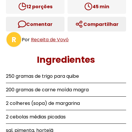
12
porções
45
min
Comentar
Compartilhar
R
Por
Receita de Vovó
Ingredientes
250 gramas de trigo para quibe
200 gramas de carne moída magra
2 colheres (sopa) de margarina
2 cebolas médias picadas
sal, pimenta, hortelã