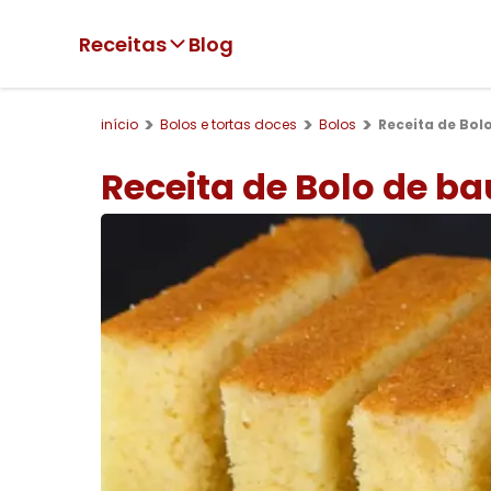
Receitas
Blog
início
Bolos e tortas doces
Bolos
Receita de Bol
Receita de Bolo de ba