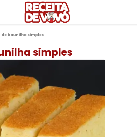
o de baunilha simples
unilha simples