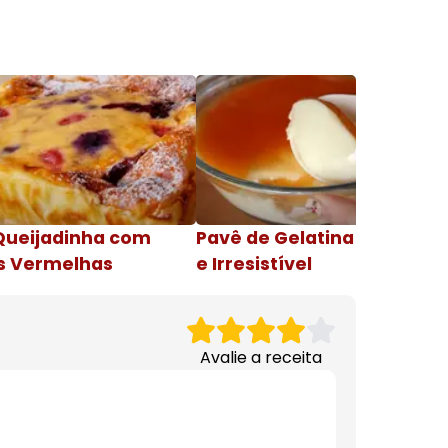
Queijadinha com
Pavê de Gelatina Cremosa
s Vermelhas
e Irresistível
Avalie a receita