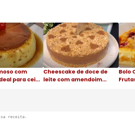
moso com
Cheescake de doce de
Bolo 
deal para ceia
leite com amendoim
Fruta
Nome da receita