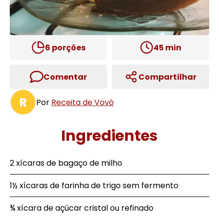
6
porções
45
min
Comentar
Compartilhar
R
Por
Receita de Vovó
Ingredientes
2 xícaras de bagaço de milho
1½ xícaras de farinha de trigo sem fermento
¾ xícara de açúcar cristal ou refinado