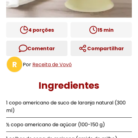
4
porções
15
min
Comentar
Compartilhar
R
Por
Receita de Vovó
Ingredientes
1 copo americano de suco de laranja natural (300
ml)
½ copo americano de açúcar (100-150 g)