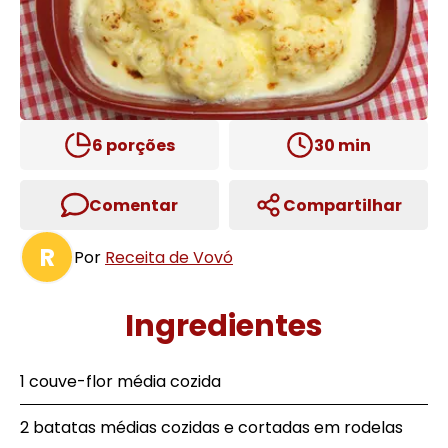
6
porções
30
min
Comentar
Compartilhar
R
Por
Receita de Vovó
Ingredientes
1 couve-flor média cozida
2 batatas médias cozidas e cortadas em rodelas