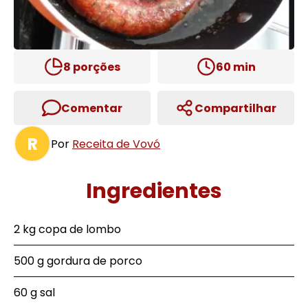
8
porções
60
min
Comentar
Compartilhar
R
Por
Receita de Vovó
Ingredientes
2 kg copa de lombo
500 g gordura de porco
60 g sal