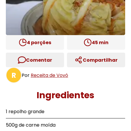
4
porções
45
min
Comentar
Compartilhar
R
Por
Receita de Vovó
Ingredientes
1 repolho grande
500g de carne moída