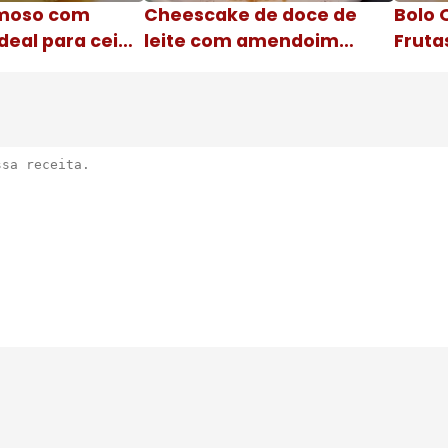
moso com
Cheescake de doce de
Bolo 
deal para ceia
leite com amendoim
Fruta
Nome da receita