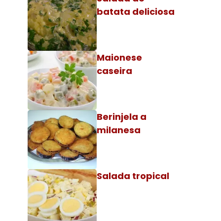
batata deliciosa
Maionese
caseira
Berinjela a
milanesa
Salada tropical