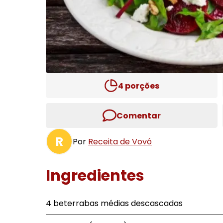
4
porções
Comentar
R
Por
Receita de Vovó
Ingredientes
4 beterrabas médias descascadas