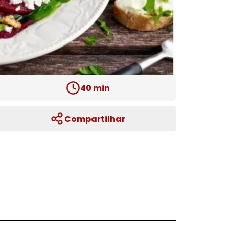
40
min
Compartilhar