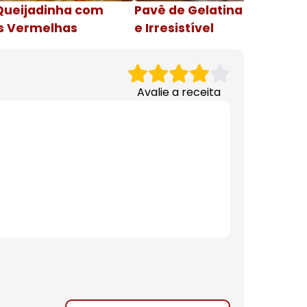
Queijadinha com
Pavê de Gelatina Cremosa
s Vermelhas
e Irresistível
Avalie a receita