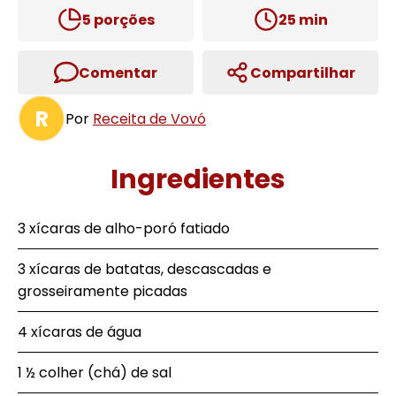
5
porções
25
min
Comentar
Compartilhar
R
Por
Receita de Vovó
Ingredientes
3 xícaras de alho-poró fatiado
3 xícaras de batatas, descascadas e
grosseiramente picadas
4 xícaras de água
1 ½ colher (chá) de sal