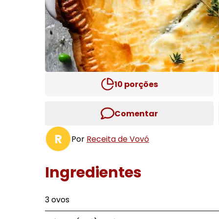
10
porções
Comentar
R
Por
Receita de Vovó
Ingredientes
3 ovos