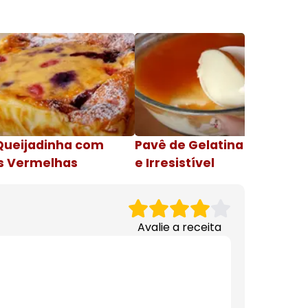
Queijadinha com
Pavê de Gelatina Cremosa
s Vermelhas
e Irresistível
Avalie a receita