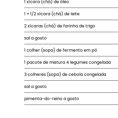
1 xícara (chá) de óleo
1 + 1/2 xícara (chá) de leite
2 xícaras (chá) de farinha de trigo
sal a gosto
1 colher (sopa) de fermento em pó
1 pacote de mistura 4 legumes congelada
3 colheres (sopa) de cebola congelada
sal a gosto
pimenta-do-reino a gosto