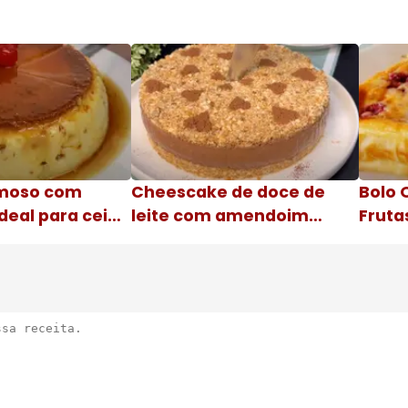
moso com
Cheescake de doce de
Bolo 
deal para ceia
leite com amendoim
Fruta
Nome da receita