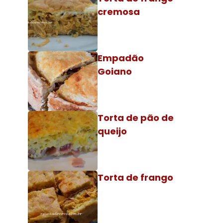
cremosa
Empadão
Goiano
Torta de pão de
queijo
Torta de frango