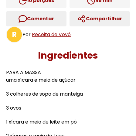
10
porções
45
min
Comentar
Compartilhar
R
Por
Receita de Vovó
Ingredientes
PARA A MASSA
uma xícara e meia de açúcar
3 colheres de sopa de manteiga
3 ovos
1 xícara e meia de leite em pó
2 xícaras e meia de trigo