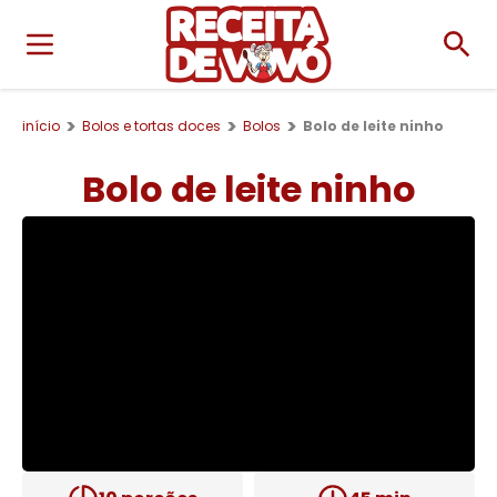
início
Bolos e tortas doces
Bolos
Bolo de leite ninho
Bolo de leite ninho