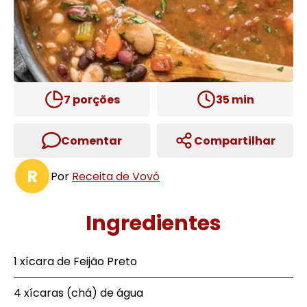
7
porções
35
min
Comentar
Compartilhar
R
Por
Receita de Vovó
Ingredientes
1 xícara de Feijão Preto
4 xícaras (chá) de água