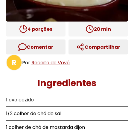
4
porções
20
min
Comentar
Compartilhar
R
Por
Receita de Vovó
Ingredientes
1 ovo cozido
1/2 colher de chá de sal
1 colher de chá de mostarda dijon