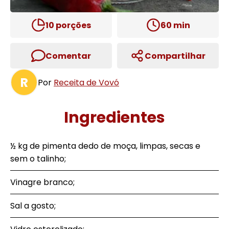
10
porções
60
min
Comentar
Compartilhar
R
Por
Receita de Vovó
Ingredientes
½ kg de pimenta dedo de moça, limpas, secas e
sem o talinho;
Vinagre branco;
Sal a gosto;