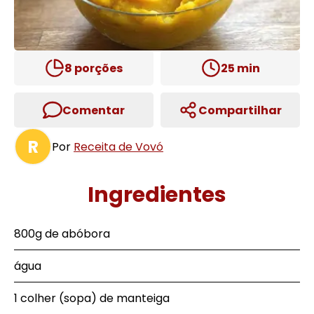
8
porções
25
min
Comentar
Compartilhar
R
Por
Receita de Vovó
Ingredientes
800g de abóbora
água
1 colher (sopa) de manteiga