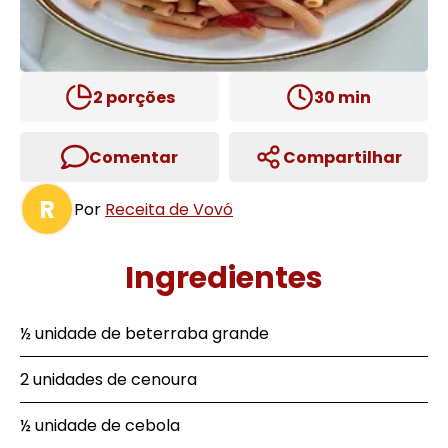
2
porções
30
min
Comentar
Compartilhar
R
Por
Receita de Vovó
Ingredientes
½ unidade de beterraba grande
2 unidades de cenoura
½ unidade de cebola