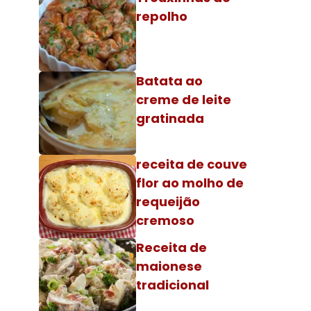
repolho
Batata ao
creme de leite
gratinada
receita de couve
flor ao molho de
requeijão
cremoso
Receita de
maionese
tradicional