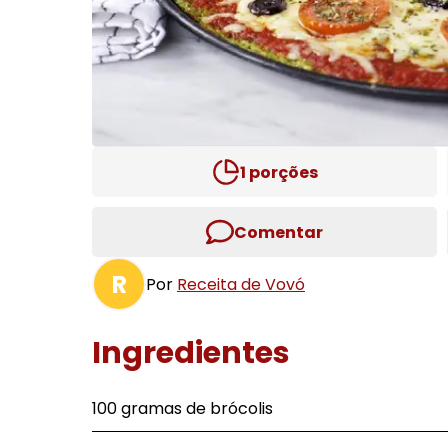
1
porções
Comentar
R
Por
Receita de Vovó
Ingredientes
100 gramas de brócolis