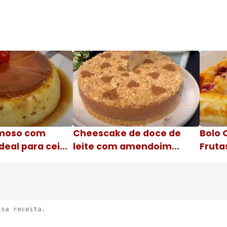
moso com
Cheescake de doce de
Bolo 
deal para ceia
leite com amendoim
Fruta
Nome da receita