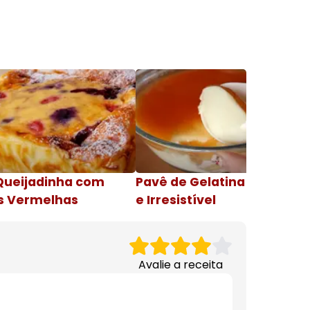
Queijadinha com
Pavê de Gelatina Cremosa
s Vermelhas
e Irresistível
Avalie a receita