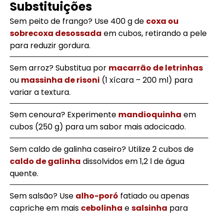
Substituições
Sem peito de frango? Use 400 g de
coxa ou
sobrecoxa desossada
em cubos, retirando a pele
para reduzir gordura.
Sem arroz? Substitua por
macarrão de letrinhas
ou
massinha de risoni
(1 xícara – 200 ml) para
variar a textura.
Sem cenoura? Experimente
mandioquinha
em
cubos (250 g) para um sabor mais adocicado.
Sem caldo de galinha caseiro? Utilize 2 cubos de
caldo de galinha
dissolvidos em 1,2 l de água
quente.
Sem salsão? Use
alho-poró
fatiado ou apenas
capriche em mais
cebolinha
e
salsinha
para