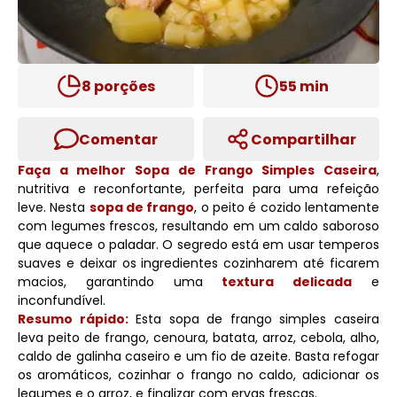
8
porções
55
min
Comentar
Compartilhar
Faça a melhor Sopa de Frango Simples Caseira
,
nutritiva e reconfortante, perfeita para uma refeição
leve. Nesta
sopa de frango
, o peito é cozido lentamente
com legumes frescos, resultando em um caldo saboroso
que aquece o paladar. O segredo está em usar temperos
suaves e deixar os ingredientes cozinharem até ficarem
macios, garantindo uma
textura delicada
e
inconfundível.
Resumo rápido:
Esta sopa de frango simples caseira
leva peito de frango, cenoura, batata, arroz, cebola, alho,
caldo de galinha caseiro e um fio de azeite. Basta refogar
os aromáticos, cozinhar o frango no caldo, adicionar os
legumes e o arroz, e finalizar com ervas frescas.