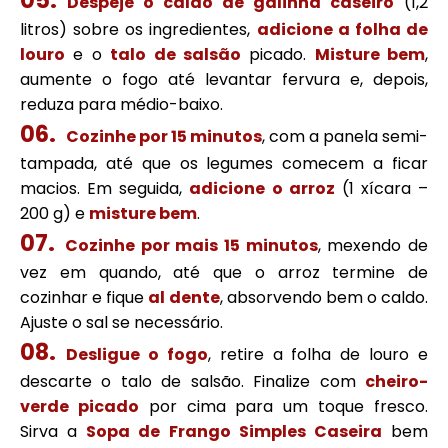
Despeje o caldo de galinha caseiro
(1,2
litros) sobre os ingredientes,
adicione a folha de
louro
e o
talo de salsão
picado.
Misture bem
,
aumente o fogo até levantar fervura e, depois,
reduza para médio-baixo.
Cozinhe por 15 minutos
, com a panela semi-
tampada, até que os legumes comecem a ficar
macios. Em seguida,
adicione o arroz
(1 xícara –
200 g) e
misture bem
.
Cozinhe por mais 15 minutos
, mexendo de
vez em quando, até que o arroz termine de
cozinhar e fique
al dente
, absorvendo bem o caldo.
Ajuste o sal se necessário.
Desligue o fogo
, retire a folha de louro e
descarte o talo de salsão. Finalize com
cheiro-
verde picado
por cima para um toque fresco.
Sirva a
Sopa de Frango Simples Caseira
bem