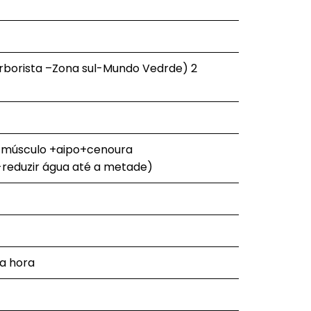
Herborista –Zona sul-Mundo Vedrde) 2
e músculo +aipo+cenoura
-reduzir água até a metade)
na hora