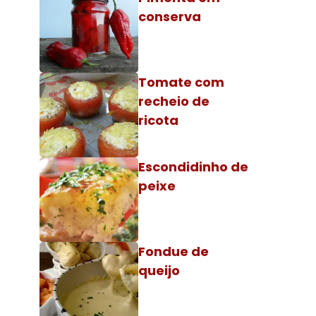
conserva
Tomate com
recheio de
ricota
Escondidinho de
peixe
Fondue de
queijo