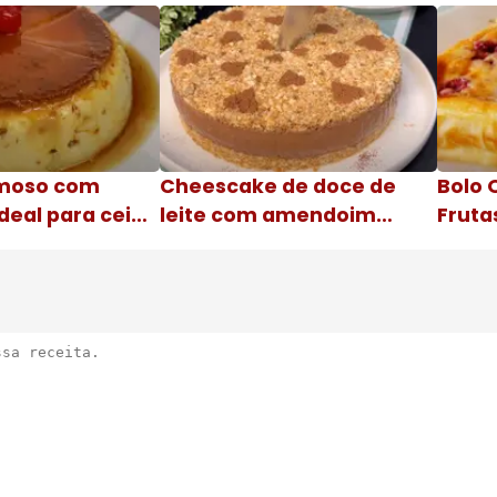
moso com
Cheescake de doce de
Bolo 
deal para ceia
leite com amendoim
Fruta
Nome da receita