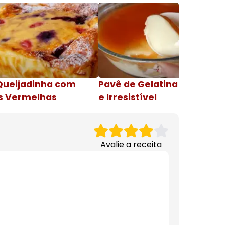
Queijadinha com
Pavê de Gelatina Cremosa
s Vermelhas
e Irresistível
Avalie a receita