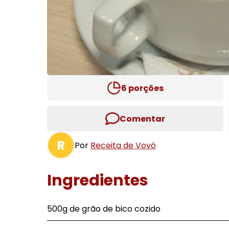
6
porções
Comentar
R
Por
Receita de Vovó
Ingredientes
500g de grão de bico cozido