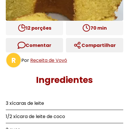
12
porções
70
min
Comentar
Compartilhar
R
Por
Receita de Vovó
Ingredientes
3 xícaras de leite
1/2 xícara de leite de coco