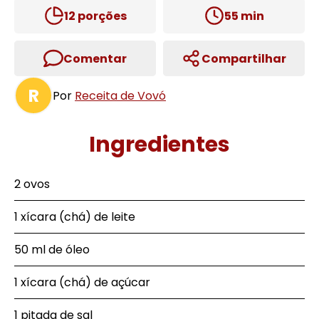
12
porções
55
min
Comentar
Compartilhar
R
Por
Receita de Vovó
Ingredientes
2 ovos
1 xícara (chá) de leite
50 ml de óleo
1 xícara (chá) de açúcar
1 pitada de sal