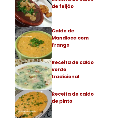
de feijão
Caldo de
Mandioca com
Frango
Receita de caldo
verde
tradicional
Receita de caldo
de pinto