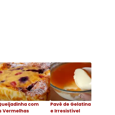
Queijadinha com
Pavê de Gelatina Cremosa
s Vermelhas
e Irresistível