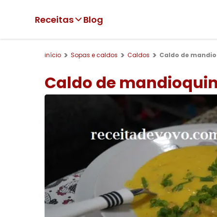
Receitas
Blog
início
Sopas e caldos
Caldos
Caldo de mandio
Caldo de mandioquin