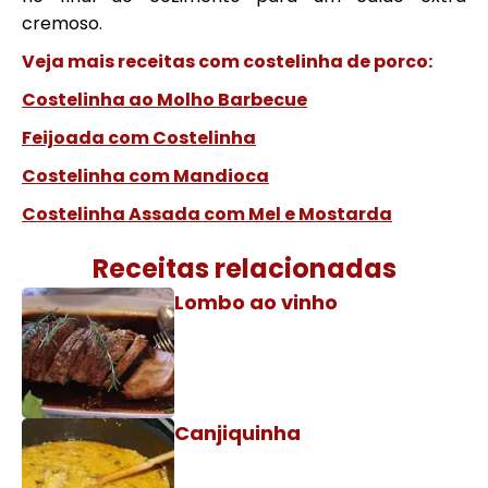
cremoso.
Veja mais receitas com costelinha de porco:
Costelinha ao Molho Barbecue
Feijoada com Costelinha
Costelinha com Mandioca
Costelinha Assada com Mel e Mostarda
Receitas relacionadas
Lombo ao vinho
Canjiquinha